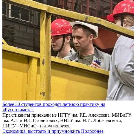
Более 30 студентов проходят летнюю практику на
«Русполимете»
Практиканты приехали из НГТУ им. Р.Е. Алексеева, МИВлГУ
им. А.Г. и Н.Г. Столетовых, ННГУ им. Н.И. Лобачевского,
НИТУ «МИСиС» и других вузов.
Экономика: выстоять и приумножить
Подробнее