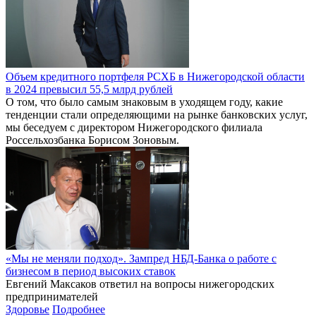
Объем кредитного портфеля РСХБ в Нижегородской области
в 2024 превысил 55,5 млрд рублей
О том, что было самым знаковым в уходящем году, какие
тенденции стали определяющими на рынке банковских услуг,
мы беседуем с директором Нижегородского филиала
Россельхозбанка Борисом Зоновым.
«Мы не меняли подход». Зампред НБД-Банка о работе с
бизнесом в период высоких ставок
Евгений Максаков ответил на вопросы нижегородских
предпринимателей
Здоровье
Подробнее