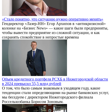
«Стало понятно, что ситуацию нужно оперативно менять»
Гендиректор «Лазер-НН» Егор Архипов в «антикризисной»
колонке на «Бизнес News» — какие шаги были предприняты,
чтобы вывести предприятие из сложной ситуации, и как
сохранять спокойствие в непростые времена
Объем кредитного портфеля РСХБ в Нижегородской области
в 2024 превысил 55,5 млрд рублей
О том, что было самым знаковым в уходящем году, какие
тенденции стали определяющими на рынке банковских услуг,
мы беседуем с директором Нижегородского филиала
Россельхозбанка Борисом Зоновым.