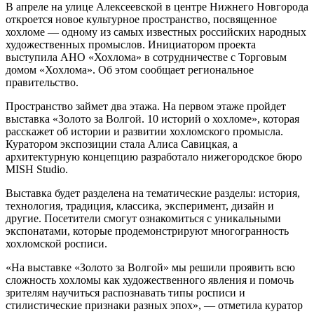
В апреле на улице Алексеевской в центре Нижнего Новгорода
откроется новое культурное пространство, посвященное
хохломе — одному из самых известных российских народных
художественных промыслов. Инициатором проекта
выступила АНО «Хохлома» в сотрудничестве с Торговым
домом «Хохлома». Об этом сообщает региональное
правительство.
Пространство займет два этажа. На первом этаже пройдет
выставка «Золото за Волгой. 10 историй о хохломе», которая
расскажет об истории и развитии хохломского промысла.
Куратором экспозиции стала Алиса Савицкая, а
архитектурную концепцию разработало нижегородское бюро
MISH Studio.
Выставка будет разделена на тематические разделы: история,
технология, традиция, классика, эксперимент, дизайн и
другие. Посетители смогут ознакомиться с уникальными
экспонатами, которые продемонстрируют многогранность
хохломской росписи.
«На выставке «Золото за Волгой» мы решили проявить всю
сложность хохломы как художественного явления и помочь
зрителям научиться распознавать типы росписи и
стилистические признаки разных эпох», — отметила куратор