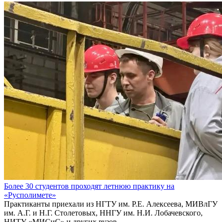
Более 30 студентов проходят летнюю практику на
«Русполимете»
Практиканты приехали из НГТУ им. Р.Е. Алексеева, МИВлГУ
им. А.Г. и Н.Г. Столетовых, ННГУ им. Н.И. Лобачевского,
НИТУ «МИСиС» и других вузов.