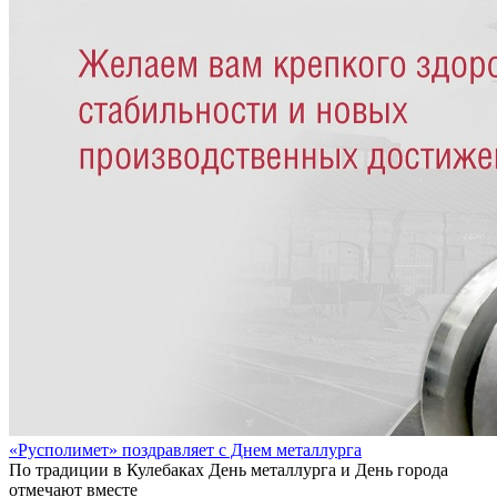
«Русполимет» поздравляет с Днем металлурга
По традиции в Кулебаках День металлурга и День города
отмечают вместе