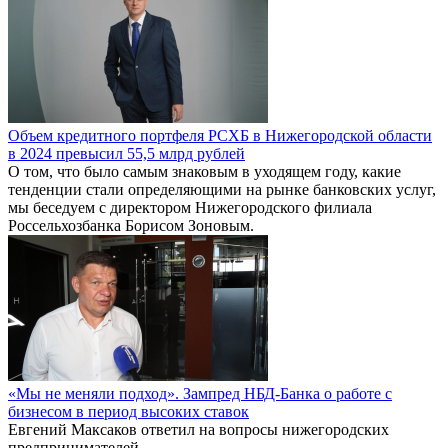
Объем кредитного портфеля РСХБ в Нижегородской области
в 2024 превысил 55,5 млрд рублей
О том, что было самым знаковым в уходящем году, какие
тенденции стали определяющими на рынке банковских услуг,
мы беседуем с директором Нижегородского филиала
Россельхозбанка Борисом Зоновым.
«Мы не меняли подход». Зампред НБД-Банка о работе с
бизнесом в период высоких ставок
Евгений Максаков ответил на вопросы нижегородских
предпринимателей