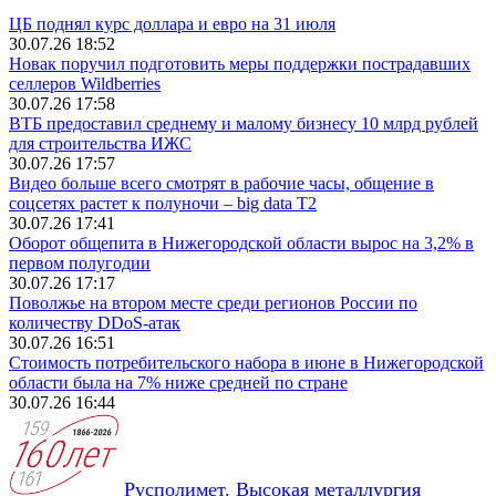
ЦБ поднял курс доллара и евро на 31 июля
30.07.26 18:52
Новак поручил подготовить меры поддержки пострадавших
селлеров Wildberries
30.07.26 17:58
ВТБ предоставил среднему и малому бизнесу 10 млрд рублей
для строительства ИЖС
30.07.26 17:57
Видео больше всего смотрят в рабочие часы, общение в
соцсетях растет к полуночи – big data T2
30.07.26 17:41
Оборот общепита в Нижегородской области вырос на 3,2% в
первом полугодии
30.07.26 17:17
Поволжье на втором месте среди регионов России по
количеству DDoS-атак
30.07.26 16:51
Стоимость потребительского набора в июне в Нижегородской
области была на 7% ниже средней по стране
30.07.26 16:44
Русполимет. Высокая металлургия