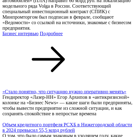
автомобилей» (ПЛА) направит 60 млрд руб. на локализацию
модельного ряда Volga в России. Соответствующий
специальный инвестиционный контракт (СПИК) с
Минпромторгом был подписан в феврале, сообщают
«Ведомости» со ссылкой на источники, знакомые с бизнесом
предприятия.
Бизнес интервью
Подробнее
«Стало понятно, что ситуацию нужно оперативно менять»
Гендиректор «Лазер-НН» Егор Архипов в «антикризисной»
колонке на «Бизнес News» — какие шаги были предприняты,
чтобы вывести предприятие из сложной ситуации, и как
сохранять спокойствие в непростые времена
Объем кредитного портфеля РСХБ в Нижегородской области
в 2024 превысил 55,5 млрд рублей
О том, что было самым знаковым в уходящем году, какие