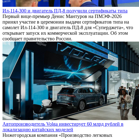
Ил-114-300 и двигатель ПД-8 получили сертификаты типа
Первый вице-премьер Денис Мантуров на ПМЭФ-2026
принял участие в церемонии выдачи сертификатов типа на
самолет Ил-114-300 и двигатель ПД-8 для «Суперджета», что
открывает запуск их коммерческой эксплуатации. Об этом
сообщает правительство России.
Автопроизводитель Volga инвестирует 60 млрд рублей в
локализацию китайских моделей
Нижегородская компания «Производство легковых