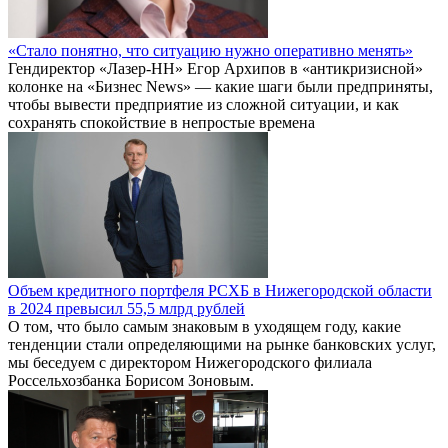
«Стало понятно, что ситуацию нужно оперативно менять»
Гендиректор «Лазер-НН» Егор Архипов в «антикризисной»
колонке на «Бизнес News» — какие шаги были предприняты,
чтобы вывести предприятие из сложной ситуации, и как
сохранять спокойствие в непростые времена
Объем кредитного портфеля РСХБ в Нижегородской области
в 2024 превысил 55,5 млрд рублей
О том, что было самым знаковым в уходящем году, какие
тенденции стали определяющими на рынке банковских услуг,
мы беседуем с директором Нижегородского филиала
Россельхозбанка Борисом Зоновым.