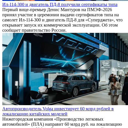
Ил-114-300 и двигатель ПД-8 получили сертификаты типа
Первый вице-премьер Денис Мантуров на ПМЭФ-2026
принял участие в церемонии выдачи сертификатов типа на
самолет Ил-114-300 и двигатель ПД-8 для «Суперджета», что
открывает запуск их коммерческой эксплуатации. Об этом
сообщает правительство России.
Автопроизводитель Volga инвестирует 60 млрд рублей в
локализацию китайских моделей
Нижегородская компания «Производство легковых
автомобилей» (ПЛА) направит 60 млрд руб. на локализацию