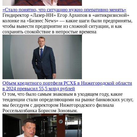
«Стало понятно, что ситуацию нужно оперативно менять»
Гендиректор «Лазер-НН» Егор Архипов в «антикризисной»
колонке на «Бизнес News» — какие шаги были предприняты,
чтобы вывести предприятие из сложной ситуации, и как
сохранять спокойствие в непростые времена
Объем кредитного портфеля РСХБ в Нижегородской области
в 2024 превысил 55,5 млрд рублей
О том, что было самым знаковым в уходящем году, какие
тенденции стали определяющими на рынке банковских услуг,
мы беседуем с директором Нижегородского филиала
Россельхозбанка Борисом Зоновым.