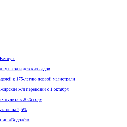
 Ветлуге
 у школ и детских садов
делей к 175-летию первой магистрали
жирские ж/д перевозки с 1 октября
х пункта в 2026 году
уктов на 5,5%
ании «Водолёт»