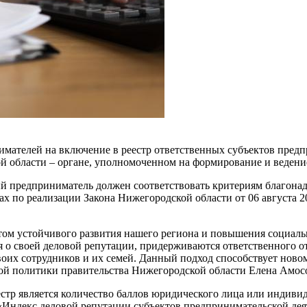
имателей на включение в реестр ответственных субъектов пред
 области – органе, уполномоченном на формирование и ведение
й предприниматель должен соответствовать критериям благонад
 по реализации Закона Нижегородской области от 06 августа 20
ом устойчивого развития нашего региона и повышения социаль
я о своей деловой репутации, придерживаются ответственного о
их сотрудников и их семей. Данный подход способствует новому
овой политики правительства Нижегородской области Елена Амос
стр является количество баллов юридического лица или индиви
Индекс деловой репутации субъектов предпринимательской деяте