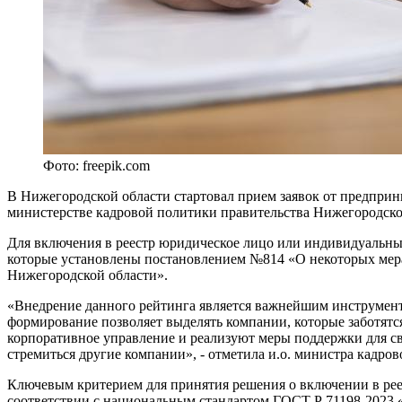
Фото: freepik.com
В Нижегородской области стартовал прием заявок от предприн
министерстве кадровой политики правительства Нижегородской
Для включения в реестр юридическое лицо или индивидуальны
которые установлены постановлением №814 «О некоторых мерах
Нижегородской области».
«Внедрение данного рейтинга является важнейшим инструмент
формирование позволяет выделять компании, которые заботятс
корпоративное управление и реализуют меры поддержки для сво
стремиться другие компании», - отметила и.о. министра кадр
Ключевым критерием для принятия решения о включении в рее
соответствии с национальным стандартом ГОСТ Р 71198-2023 «