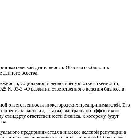
принимательской деятельности. Об этом сообщили в
 данного реестра.
ежности, социальной и экологической ответственности,
25 № 93-З «О развитии ответственного ведения бизнеса в
ной ответственности нижегородских предпринимателей. Его
тношения к экологии, а также выстраивают эффективное
 стандарту ответственности бизнеса, к которому будут
ова.
дуального предпринимателя в индексе деловой репутации в
льности: для юридического лица - не менее 91 балла, для