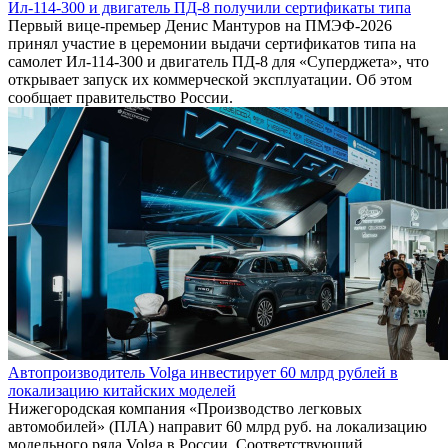
Ил-114-300 и двигатель ПД-8 получили сертификаты типа
Первый вице-премьер Денис Мантуров на ПМЭФ-2026
принял участие в церемонии выдачи сертификатов типа на
самолет Ил-114-300 и двигатель ПД-8 для «Суперджета», что
открывает запуск их коммерческой эксплуатации. Об этом
сообщает правительство России.
Автопроизводитель Volga инвестирует 60 млрд рублей в
локализацию китайских моделей
Нижегородская компания «Производство легковых
автомобилей» (ПЛА) направит 60 млрд руб. на локализацию
модельного ряда Volga в России. Соответствующий