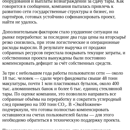
оборудования и выплаты вознаграждений за сдачу тары. Как
говорится в сообщении, компания пыталась привлечь к
развитию сети государственные структуры и бизнес, но
партнёров, готовых устойчиво софинансировать проект,
найти не удалось.
Дополнительным фактором стало ухудшение ситуации на
рынке переработки: за последние два года цены на вторсырьё
резко снизились, при этом логистические и операционные
расходы выросли. В результате выручка от продажи
собранных ресурсов перестала покрывать текущие затраты, и
собственники проекта вынуждены были постоянно
компенсировать дефицит за счёт собственных средств.
За три с небольшим года работы пользователи сети — около
18 тыс. человек — сдали через фандоматы свыше 48 тонн
макулатуры, почти 1 млн пластиковых бутылок, около 400
тыс. алюминиевых банок и более 6 тыс. единиц стеклянной
тары. По оценке компании, это позволило направить все
собранные объёмы на переработку и сократить углеродный
след примерно на 100 тонн CO₂. В «ЭкоНижнем»
подчеркнули, что готовы полностью компенсировать
оставшиеся на счетах пользователей баллы — для этого
необходимо обратиться в техническую поддержку проекта.