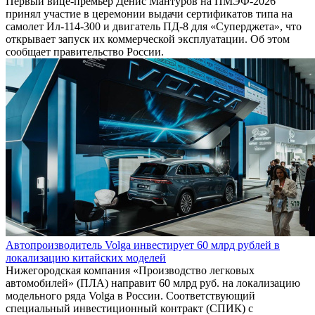
Первый вице-премьер Денис Мантуров на ПМЭФ-2026
принял участие в церемонии выдачи сертификатов типа на
самолет Ил-114-300 и двигатель ПД-8 для «Суперджета», что
открывает запуск их коммерческой эксплуатации. Об этом
сообщает правительство России.
Автопроизводитель Volga инвестирует 60 млрд рублей в
локализацию китайских моделей
Нижегородская компания «Производство легковых
автомобилей» (ПЛА) направит 60 млрд руб. на локализацию
модельного ряда Volga в России. Соответствующий
специальный инвестиционный контракт (СПИК) с