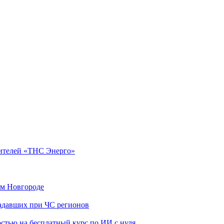
дителей «ТНС Энерго»
ем Новгороде
адавших при ЧС регионов
стью на бесплатный курс по ИИ с нуля