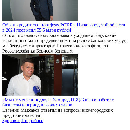
Объем кредитного портфеля РСХБ в Нижегородской области
в 2024 превысил 55,5 млрд рублей
О том, что было самым знаковым в уходящем году, какие
тенденции стали определяющими на рынке банковских услуг,
мы беседуем с директором Нижегородского филиала
Россельхозбанка Борисом Зоновым.
«Мы не меняли подход». Зампред НБД-Банка о работе с
бизнесом в период высоких ставок
Евгений Максаков ответил на вопросы нижегородских
предпринимателей
Здоровье
Подробнее