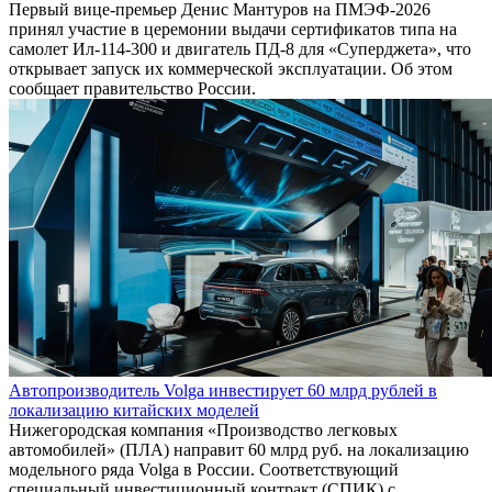
Первый вице-премьер Денис Мантуров на ПМЭФ-2026
принял участие в церемонии выдачи сертификатов типа на
самолет Ил-114-300 и двигатель ПД-8 для «Суперджета», что
открывает запуск их коммерческой эксплуатации. Об этом
сообщает правительство России.
Автопроизводитель Volga инвестирует 60 млрд рублей в
локализацию китайских моделей
Нижегородская компания «Производство легковых
автомобилей» (ПЛА) направит 60 млрд руб. на локализацию
модельного ряда Volga в России. Соответствующий
специальный инвестиционный контракт (СПИК) с