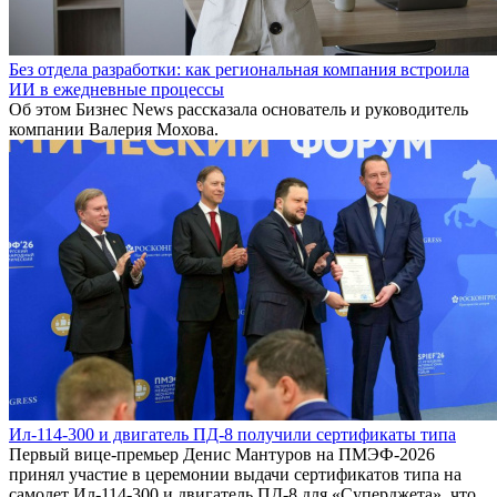
Без отдела разработки: как региональная компания встроила
ИИ в ежедневные процессы
Об этом Бизнес News рассказала основатель и руководитель
компании Валерия Мохова.
Ил-114-300 и двигатель ПД-8 получили сертификаты типа
Первый вице-премьер Денис Мантуров на ПМЭФ-2026
принял участие в церемонии выдачи сертификатов типа на
самолет Ил-114-300 и двигатель ПД-8 для «Суперджета», что