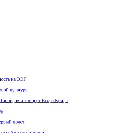
ность на ЭЭГ
овой культуры
«Торпедо» и концерт Егора Крида
4%
ервый полет
льных банкнот и монет