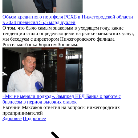
Объем кредитного портфеля РСХБ в Нижегородской области
в 2024 превысил 55,5 млрд рублей
О том, что было самым знаковым в уходящем году, какие
тенденции стали определяющими на рынке банковских услуг,
мы беседуем с директором Нижегородского филиала
Россельхозбанка Борисом Зоновым.
«Мы не меняли подход». Зампред НБД-Банка о работе с
бизнесом в период высоких ставок
Евгений Максаков ответил на вопросы нижегородских
предпринимателей
Здоровье
Подробнее