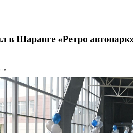
л в Шаранге «Ретро автопарк
рк»