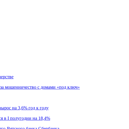
нерстве
за мошенничество с домами «под ключ»
ырос на 3,6% год к году
я в I полугодии на 18,4%
лго-Вятского банка Сбербанка