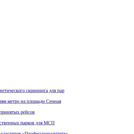
нетического скрининга для пар
лям метро на площади Сенная
принятых рейсов
одственных парков для МСП
 кластеров «Профессионалитета»