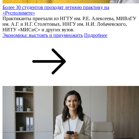
Более 30 студентов проходят летнюю практику на
«Русполимете»
Практиканты приехали из НГТУ им. Р.Е. Алексеева, МИВлГУ
им. А.Г. и Н.Г. Столетовых, ННГУ им. Н.И. Лобачевского,
НИТУ «МИСиС» и других вузов.
Экономика: выстоять и приумножить
Подробнее