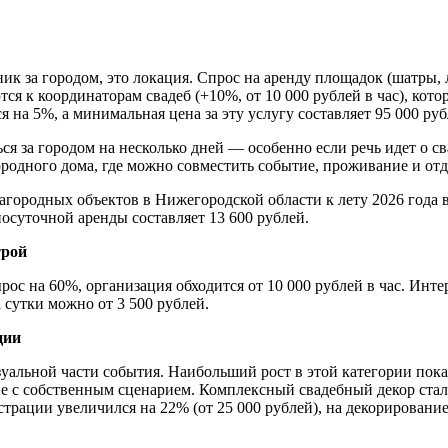
к за городом, это локация. Спрос на аренду площадок (шатры, л
ся к координаторам свадеб (+10%, от 10 000 рублей в час), кото
 на 5%, а минимальная цена за эту услугу составляет 95 000 руб
я за городом на несколько дней — особенно если речь идет о с
ородного дома, где можно совместить событие, проживание и от
агородных объектов в Нижегородской области к лету 2026 года
посуточной аренды составляет 13 600 рублей.
трой
ос на 60%, организация обходится от 10 000 рублей в час. Интер
 сутки можно от 3 500 рублей.
ции
зуальной части события. Наибольший рост в этой категории пока
е с собственным сценарием. Комплексный свадебный декор стал 
трации увеличился на 22% (от 25 000 рублей), на декорирование