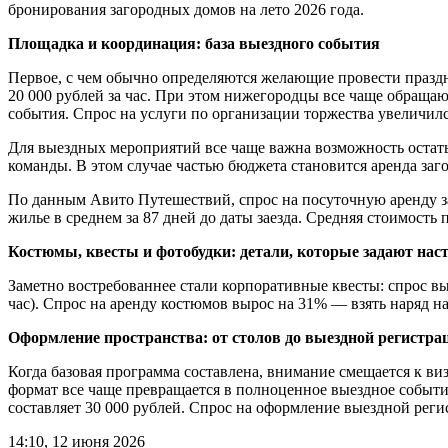
бронирования загородных домов на лето 2026 года.
Площадка и координация: база выездного события
Первое, с чем обычно определяются желающие провести праздни
20 000 рублей за час. При этом нижегородцы все чаще обращают
события. Спрос на услуги по организации торжества увеличился
Для выездных мероприятий все чаще важна возможность остатьс
команды. В этом случае частью бюджета становится аренда заг
По данным Авито Путешествий, спрос на посуточную аренду з
жилье в среднем за 87 дней до даты заезда. Средняя стоимость 
Костюмы, квесты и фотобудки: детали, которые задают нас
Заметно востребованнее стали корпоративные квесты: спрос выр
час). Спрос на аренду костюмов вырос на 31% — взять наряд на
Оформление пространства: от столов до выездной регистра
Когда базовая программа составлена, внимание смещается к ви
формат все чаще превращается в полноценное выездное событи
составляет 30 000 рублей. Спрос на оформление выездной регис
14:10, 12 июня 2026