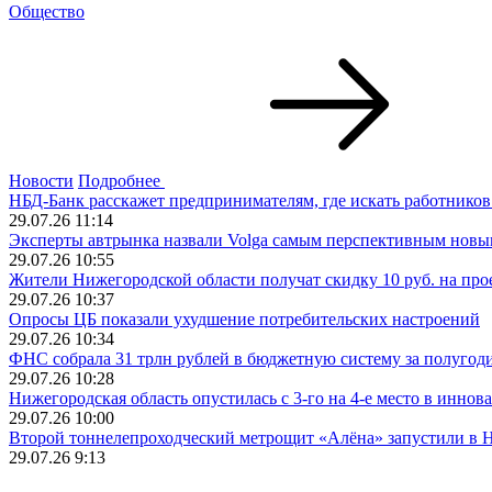
Общество
Новости
Подробнее
НБД-Банк расскажет предпринимателям, где искать работников
29.07.26 11:14
Эксперты автрынка назвали Volga самым перспективным новы
29.07.26 10:55
Жители Нижегородской области получат скидку 10 руб. на про
29.07.26 10:37
Опросы ЦБ показали ухудшение потребительских настроений
29.07.26 10:34
ФНС собрала 31 трлн рублей в бюджетную систему за полугод
29.07.26 10:28
Нижегородская область опустилась с 3-го на 4-е место в инно
29.07.26 10:00
Второй тоннелепроходческий метрощит «Алёна» запустили в
29.07.26 9:13