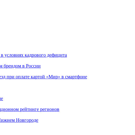
 в условиях кадрового дефицита
м брендом в России
езд при оплате картой «Мир» в смартфоне
ие
вационном рейтинге регионов
 Нижнем Новгороде