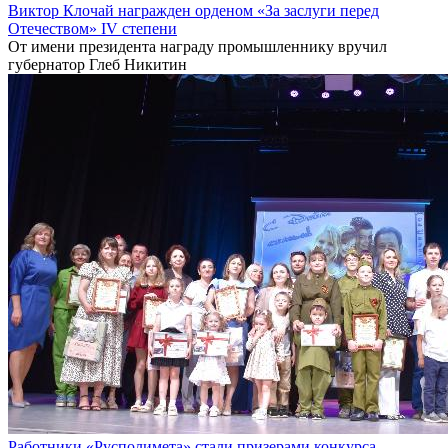
Виктор Клочай награжден орденом «За заслуги перед
Отечеством» IV степени
От имени президента награду промышленнику вручил
губернатор Глеб Никитин
Работники «Русполимета» стали призерами конкурса