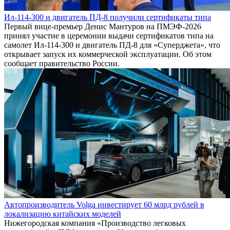
Ил-114-300 и двигатель ПД-8 получили сертификаты типа
Первый вице-премьер Денис Мантуров на ПМЭФ-2026
принял участие в церемонии выдачи сертификатов типа на
самолет Ил-114-300 и двигатель ПД-8 для «Суперджета», что
открывает запуск их коммерческой эксплуатации. Об этом
сообщает правительство России.
Автопроизводитель Volga инвестирует 60 млрд рублей в
локализацию китайских моделей
Нижегородская компания «Производство легковых