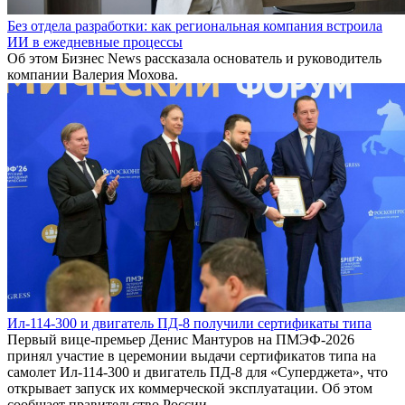
Без отдела разработки: как региональная компания встроила
ИИ в ежедневные процессы
Об этом Бизнес News рассказала основатель и руководитель
компании Валерия Мохова.
Ил-114-300 и двигатель ПД-8 получили сертификаты типа
Первый вице-премьер Денис Мантуров на ПМЭФ-2026
принял участие в церемонии выдачи сертификатов типа на
самолет Ил-114-300 и двигатель ПД-8 для «Суперджета», что
открывает запуск их коммерческой эксплуатации. Об этом
сообщает правительство России.