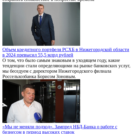
Объем кредитного портфеля РСХБ в Нижегородской области
в 2024 превысил 55,5 млрд рублей
О том, что было самым знаковым в уходящем году, какие
тенденции стали определяющими на рынке банковских услуг,
мы беседуем с директором Нижегородского филиала
Россельхозбанка Борисом Зоновым.
«Мы не меняли подход». Зампред НБД-Банка о работе с
бизнесом в период высоких ставок