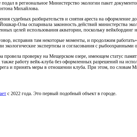
подал в региональное Министерство экологии пакет документов
Антона Михайлова.
ения судебных разбирательств и снятия ареста на оформление д
из Йошкар-Олы оспаривала законность действий министерства эк
енных целей использования акватории, поскольку вейкбординг н
говор, исправив там некоторые моменты, и продолжим работать»
или экологические экспертизы и согласования с рыбоохранными 
а провела проверку на Мещерском озере, имеющем статус памят
 также работу вейк-клуба без оформленных разрешений на испол
рега и принять меры в отношении клуба. При этом, по словам М
ает
с 2022 года. Это первый подобный объект в городе.