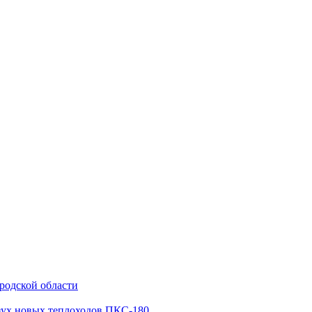
родской области
двух новых теплоходов ПКС‑180