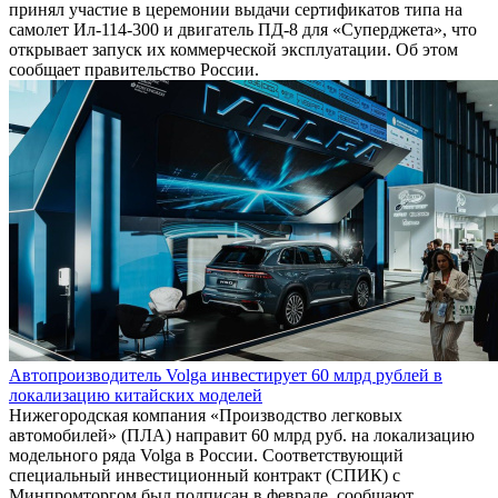
принял участие в церемонии выдачи сертификатов типа на
самолет Ил-114-300 и двигатель ПД-8 для «Суперджета», что
открывает запуск их коммерческой эксплуатации. Об этом
сообщает правительство России.
Автопроизводитель Volga инвестирует 60 млрд рублей в
локализацию китайских моделей
Нижегородская компания «Производство легковых
автомобилей» (ПЛА) направит 60 млрд руб. на локализацию
модельного ряда Volga в России. Соответствующий
специальный инвестиционный контракт (СПИК) с
Минпромторгом был подписан в феврале, сообщают