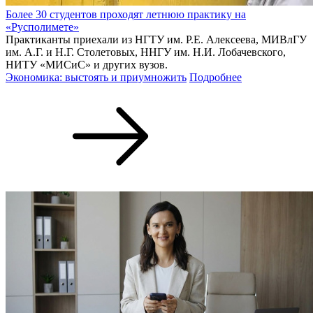
Более 30 студентов проходят летнюю практику на
«Русполимете»
Практиканты приехали из НГТУ им. Р.Е. Алексеева, МИВлГУ
им. А.Г. и Н.Г. Столетовых, ННГУ им. Н.И. Лобачевского,
НИТУ «МИСиС» и других вузов.
Экономика: выстоять и приумножить
Подробнее