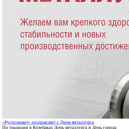
«Русполимет» поздравляет с Днем металлурга
По традиции в Кулебаках День металлурга и День города