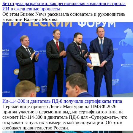
Без отдела разработки: как региональная компания встроила
ИИ в ежедневные процессы
Об этом Бизнес News рассказала основатель и руководитель
компании Валерия Мохова.
Ил-114-300 и двигатель ПД-8 получили сертификаты типа
Первый вице-премьер Денис Мантуров на ПМЭФ-2026
принял участие в церемонии выдачи сертификатов типа на
самолет Ил-114-300 и двигатель ПД-8 для «Суперджета», что
открывает запуск их коммерческой эксплуатации. Об этом
сообщает правительство России.