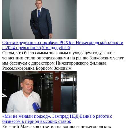
Объем кредитного портфеля РСХБ в Нижегородской области
в 2024 превысил 55,5 млрд рублей
О том, что было самым знаковым в уходящем году, какие
тенденции стали определяющими на рынке банковских услуг,
мы беседуем с директором Нижегородского филиала
Россельхозбанка Борисом Зоновым.
«Мы не меняли подход». Зампред НБД-Банка о работе с
бизнесом в период высоких ставок
Евгений Максаков ответил на вопросы нижегородских