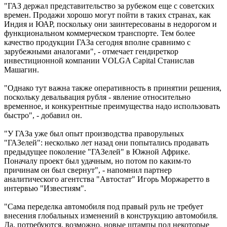
"ГАЗ держал представительство за рубежом еще с советских
времен. Продажи хорошо могут пойти в таких странах, как
Индия и ЮАР, поскольку они заинтересованы в недорогом и
функциональном коммерческом транспорте. Тем более
качество продукции ГАЗа сегодня вполне сравнимо с
зарубежными аналогами", - отмечает гендиреткор
инвестиционной компании VOLGA Capital Станислав
Машагин.
"Однако тут важна также оперативность в принятии решения,
поскольку девальвация рубля - явление относительно
временное, и конкурентные преимущества надо использовать
быстро", - добавил он.
"У ГАЗа уже был опыт производства праворульных
"ГАЗелей": несколько лет назад они попытались продавать
предыдущее поколение "ГАЗелей" в Южной Африке.
Поначалу проект был удачным, но потом по каким-то
причинам он был свернут", - напомнил партнер
аналитического агентства "Автостат" Игорь Моржаретто в
интервью "Известиям".
"Сама переделка автомобиля под правый руль не требует
внесения глобальных изменений в конструкцию автомобиля.
Да, потребуются, возможно, новые штампы под некоторые