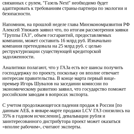
связанных с рулем, "Газель Next" необходимо будет
адаптировать к требованиям страны-партнера по экологии и
безопасности.
Напомним, на прошлой неделе глава Минэкономразвития РФ
Алексей Улюкаев заявил что, по итогам рассмотрения заявки
"Группы ГАЗ", объем госгарантий, предоставляемых
компании, может составить 16 млрд руб. Изначально
компания претендовала на 25 млрд руб. с целью
реструктуризации существующей кредиторской
задолженности.
Аналитики полагают, что у ГАЗа есть все шансы получить
господдержку по проекту, поскольку он вполне отвечает
интересам правительства. В конце марта первый вице-
премьер Игорь Шувалов на заседании комиссии по
экономическому развитию заявил, что государство поможет
российским заводам в вопросах экспорта.
С учетом продолжающегося падения продаж в России [по
данным АЕБ, в январе-марте продажи LCV ГАЗ снизились на
35% в годовом исчислении], девальвации рубля и
заинтересованного дистрибутора проект может оказаться
«вполне рабочим», считают эксперты.