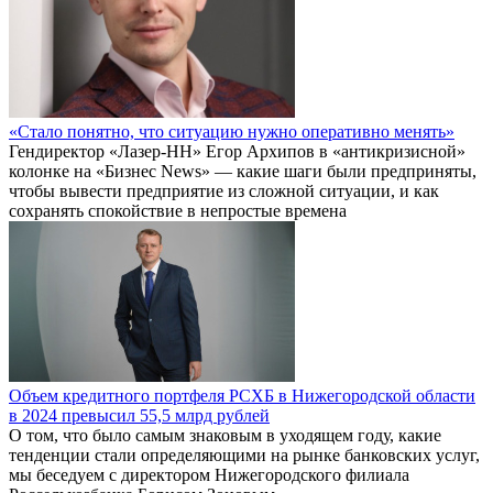
«Стало понятно, что ситуацию нужно оперативно менять»
Гендиректор «Лазер-НН» Егор Архипов в «антикризисной»
колонке на «Бизнес News» — какие шаги были предприняты,
чтобы вывести предприятие из сложной ситуации, и как
сохранять спокойствие в непростые времена
Объем кредитного портфеля РСХБ в Нижегородской области
в 2024 превысил 55,5 млрд рублей
О том, что было самым знаковым в уходящем году, какие
тенденции стали определяющими на рынке банковских услуг,
мы беседуем с директором Нижегородского филиала