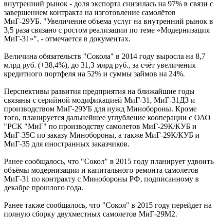
внутренний рынок - доля экспорта снизилась на 97% в связи с
завершением контракта на изготовление самолётов
МиГ-29УБ. "Увеличение объема услуг на внутренний рынок в
3,5 раза связано с ростом реализации по теме «Модернизация
МиГ-31»", - отмечается в документах.
Величина обязательств "Сокола" в 2014 году выросла на 8,7
млрд руб. (+38,4%), до 31,3 млрд руб., за счёт увеличения
кредитного портфеля на 52% и суммы займов на 24%.
Перспективы развития предприятия на ближайшие годы
связаны с серийной модификацией МиГ-31, МиГ-31ДЗ и
производством МиГ-29УБ для нужд Минобороны. Кроме
того, планируется дальнейшее углубление кооперации с ОАО
"РСК "МиГ" по производству самолетов МиГ-29К/КУБ и
МиГ-35С по заказу Минобороны, а также МиГ-29К/КУБ и
МиГ-35 для иностранных заказчиков.
Ранее сообщалось, что "Сокол" в 2015 году планирует удвоить
объёмы модернизации и капитального ремонта самолетов
МиГ-31 по контракту с Минобороны РФ, подписанному в
декабре прошлого года.
Ранее также сообщалось, что "Сокол" в 2015 году перейдет на
полную сборку двухместных самолетов МиГ-29М2.