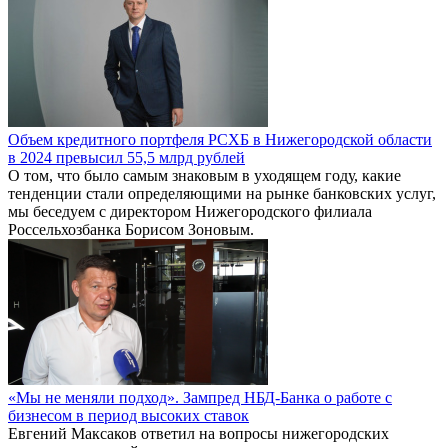
Объем кредитного портфеля РСХБ в Нижегородской области
в 2024 превысил 55,5 млрд рублей
О том, что было самым знаковым в уходящем году, какие
тенденции стали определяющими на рынке банковских услуг,
мы беседуем с директором Нижегородского филиала
Россельхозбанка Борисом Зоновым.
«Мы не меняли подход». Зампред НБД-Банка о работе с
бизнесом в период высоких ставок
Евгений Максаков ответил на вопросы нижегородских