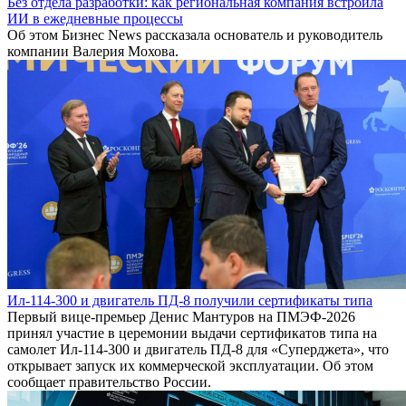
Без отдела разработки: как региональная компания встроила
ИИ в ежедневные процессы
Об этом Бизнес News рассказала основатель и руководитель
компании Валерия Мохова.
Ил-114-300 и двигатель ПД-8 получили сертификаты типа
Первый вице-премьер Денис Мантуров на ПМЭФ-2026
принял участие в церемонии выдачи сертификатов типа на
самолет Ил-114-300 и двигатель ПД-8 для «Суперджета», что
открывает запуск их коммерческой эксплуатации. Об этом
сообщает правительство России.