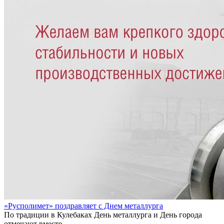
«Русполимет» поздравляет с Днем металлурга
По традиции в Кулебаках День металлурга и День города
отмечают вместе