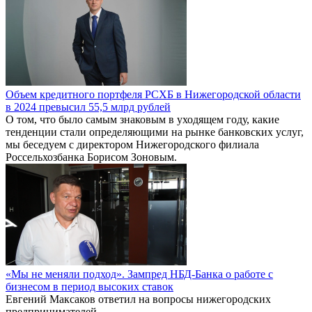
Объем кредитного портфеля РСХБ в Нижегородской области
в 2024 превысил 55,5 млрд рублей
О том, что было самым знаковым в уходящем году, какие
тенденции стали определяющими на рынке банковских услуг,
мы беседуем с директором Нижегородского филиала
Россельхозбанка Борисом Зоновым.
«Мы не меняли подход». Зампред НБД-Банка о работе с
бизнесом в период высоких ставок
Евгений Максаков ответил на вопросы нижегородских
предпринимателей