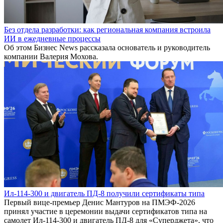
Без отдела разработки: как региональная компания встроила
ИИ в ежедневные процессы
Об этом Бизнес News рассказала основатель и руководитель
компании Валерия Мохова.
Ил-114-300 и двигатель ПД-8 получили сертификаты типа
Первый вице-премьер Денис Мантуров на ПМЭФ-2026
принял участие в церемонии выдачи сертификатов типа на
самолет Ил-114-300 и двигатель ПД-8 для «Суперджета», что