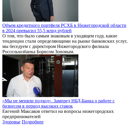
Объем кредитного портфеля РСХБ в Нижегородской области
в 2024 превысил 55,5 млрд рублей
О том, что было самым знаковым в уходящем году, какие
тенденции стали определяющими на рынке банковских услуг,
мы беседуем с директором Нижегородского филиала
Россельхозбанка Борисом Зоновым.
«Мы не меняли подход». Зампред НБД-Банка о работе с
бизнесом в период высоких ставок
Евгений Максаков ответил на вопросы нижегородских
предпринимателей
Здоровье
Подробнее