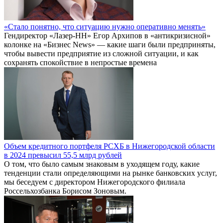
«Стало понятно, что ситуацию нужно оперативно менять»
Гендиректор «Лазер-НН» Егор Архипов в «антикризисной»
колонке на «Бизнес News» — какие шаги были предприняты,
чтобы вывести предприятие из сложной ситуации, и как
сохранять спокойствие в непростые времена
Объем кредитного портфеля РСХБ в Нижегородской области
в 2024 превысил 55,5 млрд рублей
О том, что было самым знаковым в уходящем году, какие
тенденции стали определяющими на рынке банковских услуг,
мы беседуем с директором Нижегородского филиала
Россельхозбанка Борисом Зоновым.