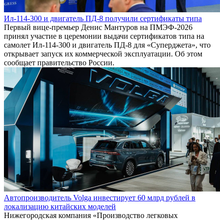
Ил-114-300 и двигатель ПД-8 получили сертификаты типа
Первый вице-премьер Денис Мантуров на ПМЭФ-2026
принял участие в церемонии выдачи сертификатов типа на
самолет Ил-114-300 и двигатель ПД-8 для «Суперджета», что
открывает запуск их коммерческой эксплуатации. Об этом
сообщает правительство России.
Автопроизводитель Volga инвестирует 60 млрд рублей в
локализацию китайских моделей
Нижегородская компания «Производство легковых