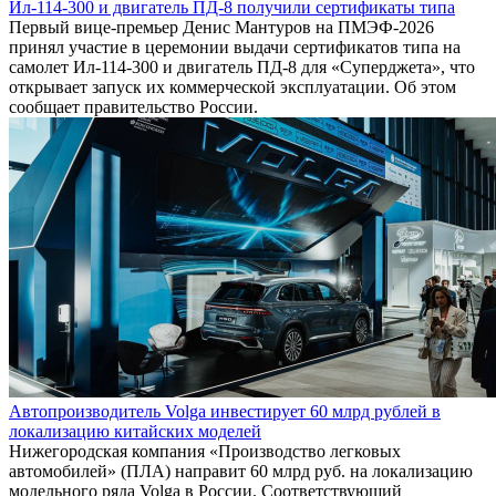
Ил-114-300 и двигатель ПД-8 получили сертификаты типа
Первый вице-премьер Денис Мантуров на ПМЭФ-2026
принял участие в церемонии выдачи сертификатов типа на
самолет Ил-114-300 и двигатель ПД-8 для «Суперджета», что
открывает запуск их коммерческой эксплуатации. Об этом
сообщает правительство России.
Автопроизводитель Volga инвестирует 60 млрд рублей в
локализацию китайских моделей
Нижегородская компания «Производство легковых
автомобилей» (ПЛА) направит 60 млрд руб. на локализацию
модельного ряда Volga в России. Соответствующий