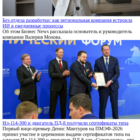
Без отдела разработки: как региональная компания встроила
ИИ в ежедневные процессы
Об этом Бизнес News рассказала основатель и руководитель
компании Валерия Мохова.
Ил-114-300 и двигатель ПД-8 получили сертификаты типа
Первый вице-премьер Денис Мантуров на ПМЭФ-2026
принял участие в церемонии выдачи сертификатов типа на
самолет Ил-114-300 и двигатель ПД-8 для «Суперджета», что