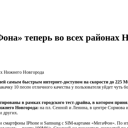
она» теперь во всех районах 
нах Нижнего Новгорода
лей самым быстрым интернет-доступом на скорости до 225 Мб
акачку 10 песен отличного качества у пользователя уйдет чуть б
тированы в рамках городского тест-драйва, в котором прин
ижнего Новгорода:
на пл. Сенной и Ленина, в центре Сормова 
и других.
и смартфоны IPhone и Samsung с SIM-картами «МегаФон». По ит