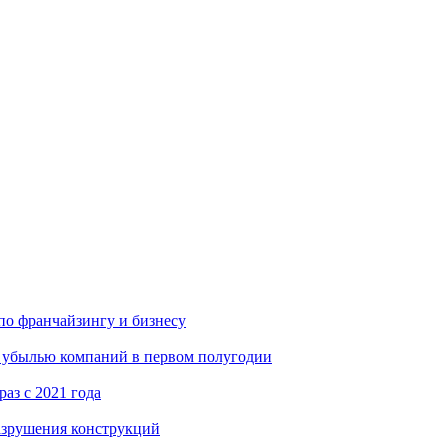
по франчайзингу и бизнесу
й убылью компаний в первом полугодии
аз с 2021 года
азрушения конструкций