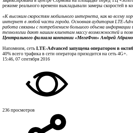
зафиксирована в центре Сормова на площадке перед ТЦ «Золота
режиме реального времени выкладывали замеры скоростей в ко
«К высоким скоростям мобильного интернета, как ко всему х
интернет в любой части города. Основная аудитория LTE-Adva
работа связаны с потреблением большого объема информации и
технологии дают нашим клиентам массу возможностей и позв
Центрального филиала компании «МегаФон» Андрей Абрамо
Напомним, сеть
LTE-Advanced запущена оператором в октябр
40% всего трафика в сети оператора приходится на сеть 4G+.
15:46, 07 сентября 2016
236 просмотров