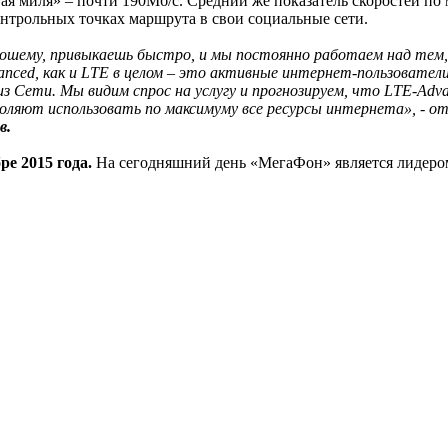
я миля» – почти 190Мб/с. Средний же показатель скоростей по 
нтрольных точках маршрута в свои социальные сети.
орошему, привыкаешь быстро, и мы постоянно работаем над те
nced, как и LTE в целом – это активные интернет-пользовател
з Сети. Мы видим спрос на услугу и прогнозируем, что LTE-Adv
оляют использовать по максимуму все ресурсы интернета», - 
в.
е 2015 года.
На сегодняшний день «МегаФон» является лидером