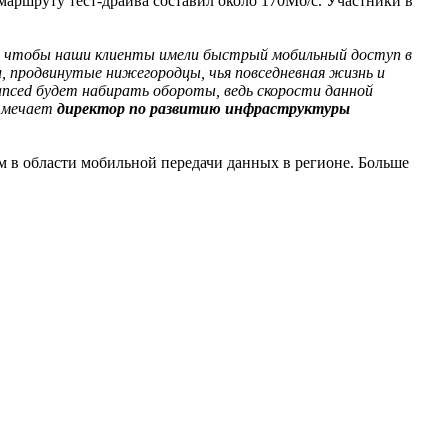
маршруту тест-драйва составил около 170Мб/с. Участники в
м, чтобы наши клиенты имели быстрый мобильный доступ в
и, продвинутые нижегородцы, чья повседневная жизнь и
anced будет набирать обороты, ведь скорости данной
отмечает
директор по развитию инфраструктуры
 в области мобильной передачи данных в регионе. Больше