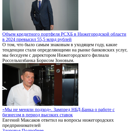
Объем кредитного портфеля РСХБ в Нижегородской области
в 2024 превысил 55,5 млрд рублей
О том, что было самым знаковым в уходящем году, какие
тенденции стали определяющими на рынке банковских услуг,
мы беседуем с директором Нижегородского филиала
Россельхозбанка Борисом Зоновым.
«Мы не меняли подход». Зампред НБД-Банка о работе с
бизнесом в период высоких ставок
Евгений Максаков ответил на вопросы нижегородских
предпринимателей
Здоровье
Подробнее