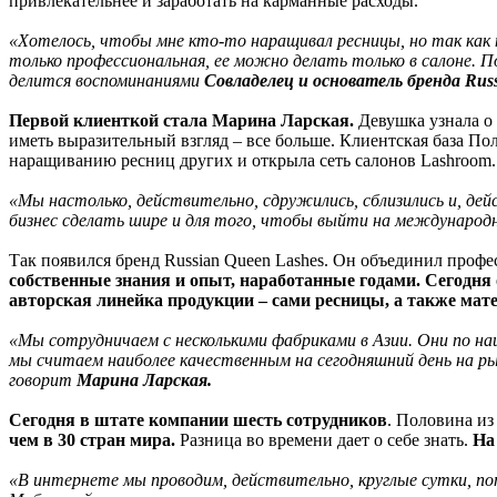
привлекательнее и заработать на карманные расходы.
«Хотелось, чтобы мне кто-то наращивал ресницы, но так как н
только профессиональная, ее можно делать только в салоне. П
делится воспоминаниями
Совладелец и основатель бренда Rus
Первой клиенткой стала Марина Ларская.
Девушка узнала о
иметь выразительный взгляд – все больше. Клиентская база По
наращиванию ресниц других и открыла сеть салонов Lashroom
«Мы настолько, действительно, сдружились, сблизились и, де
бизнес сделать шире и для того, чтобы выйти на международн
Так появился бренд Russian Queen Lashes. Он объединил про
собственные знания и опыт, наработанные годами. Сегодня
авторская линейка продукции – сами ресницы, а также ма
«Мы сотрудничаем с несколькими фабриками в Азии. Они по 
мы считаем наиболее качественным на сегодняшний день на р
говорит
Марина Ларская.
Сегодня в штате компании шесть сотрудников
. Половина из
чем в 30 стран мира.
Разница во времени дает о себе знать.
На
«В интернете мы проводим, действительно, круглые сутки, пот