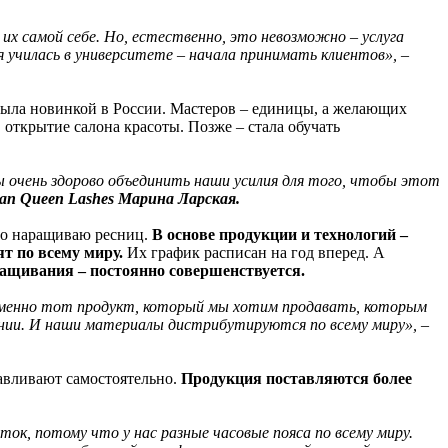
их самой себе. Но, естественно, это невозможно – услуга
я училась в университете – начала принимать клиентов», –
была новинкой в России. Мастеров – единицы, а желающих
открытие салона красоты. Позже – стала обучать
ы очень здорово объединить наши усилия для того, чтобы этот
ian Queen Lashes Марина Ларская.
по наращиваю ресниц.
В основе продукции и технологий –
ят по всему миру.
Их график расписан на год вперед. А
ращивания – постоянно совершенствуется.
именно тот продукт, который мы хотим продавать, которым
ании. И наши материалы дистрибутируются по всему миру», –
авливают самостоятельно.
Продукция поставляются более
ок, потому что у нас разные часовые пояса по всему миру.