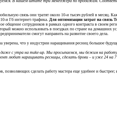
ьзуемся. В нашем штате три менеджера по продажам. Соответс
мобильную связь они тратят около 10-и тысяч рублей в месяц. 
 10-и Гб интернет-трафика.
Для оптимизации затрат на связь T
е общение сотрудников в рамках одного контракта в своем рег
оторый можно использовать в поездках по стране на домашних у
предприниматели смогут направить на развитие своего дела.
на уверена, что у индустрии наращивания ресниц большое будущ
и даже с утра на make-up. Мы просыпаемся, мы бежим на работу
ент любит наращивать ресницы, сделать брови – и уже 24 на 7
, позволяющих сделать работу мастера еще удобнее и быстрее;