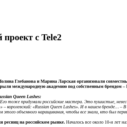
проект с Tele2
 Полина Глебанова и Марина Ларская организовали совместн
рыли международную академию под собственным брендом – R
ssian Queen Lashes:
. – Его тоже придумали российские мастера. Это пушистые, нев
een» – королевский: «Russian Queen Lashes». И в нашем бренде… 
м этого объемного наращивания, чтобы все знали, кто был перв
ия ресниц на российском рынке.
Началось все около 10-и лет на