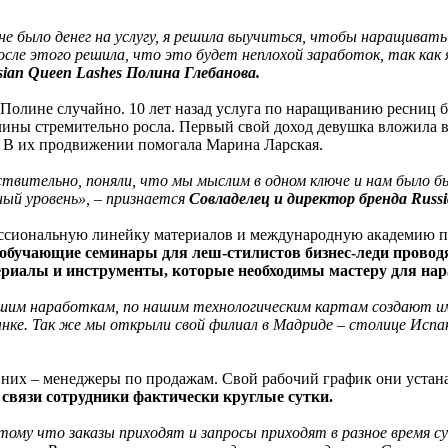
е было денег на услугу, я решила выучиться, чтобы наращивать 
осле этого решила, что это будет неплохой заработок, так как 
sian Queen Lashes Полина Глебанова.
 Полине случайно. 10 лет назад услуга по наращиванию ресниц 
лины стремительно росла. Первый свой доход девушка вложила в 
. В их продвижении помогала Марина Ларская.
йствительно, поняли, что мы мыслим в одном ключе и нам было б
ый уровень», – признается
Совладелец и директор бренда Russ
фессиональную линейку материалов и международную академию 
 обучающие семинары для леш-стилистов бизнес-леди провод
териалы и инструменты, которые необходимы мастеру для на
нашим наработкам, по нашим технологическим картам создают 
ынке. Так же мы открыли свой филиал в Мадриде – столице Исп
 них – менеджеры по продажам. Свой рабочий график они устан
 связи сотрудники фактически круглые сутки.
ому что заказы приходят и запросы приходят в разное время сут