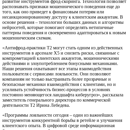
развитие инструментов фрод-скоринга. Технология позволяет
распознавать признаки мошеннического поведения еще до
того, как оно приведет к финансовым потерям или
несанкционированному доступу к клиентским аккаунтам. В
основе решения – технологии больших данных и алгоритмы
нейросетей, которые помогают определять нетипичные
паттерны поведения и своевременно адаптироваться к новым
мошенническим схемам.
«Антифрод-практики Т2 могут стать одним из действенных
инструментов в арсенале X5 и снизить риски, связанные с
компрометацией клиентских аккаунтов, мошенническими
действиями и злоупотреблением бонусными механиками.
Наши решения охватывают все этапы взаимодействия
пользователя с сервисами лояльности. Они позволяют
компаниям не только выстраивать более прозрачные и
безопасные механики взаимодействия с клиентами, но и
усиливать устойчивость бизнес-процессов в условиях
постоянно меняющегося ландшафта киберугроз», рассказала
заместитель генерального директора по коммерческой
деятельности Т2 Ирина Лебедева.
«Программы лояльности сегодня – один из важнейших
инструментов конкурентной борьбы в ретейле и улучшения
клиентского опыта. В цифровой среде информационная