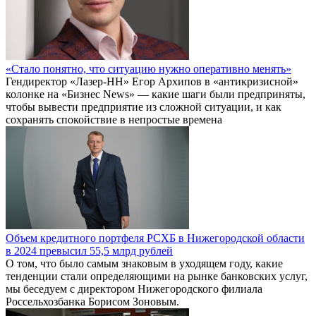
«Стало понятно, что ситуацию нужно оперативно менять»
Гендиректор «Лазер-НН» Егор Архипов в «антикризисной»
колонке на «Бизнес News» — какие шаги были предприняты,
чтобы вывести предприятие из сложной ситуации, и как
сохранять спокойствие в непростые времена
Объем кредитного портфеля РСХБ в Нижегородской области
в 2024 превысил 55,5 млрд рублей
О том, что было самым знаковым в уходящем году, какие
тенденции стали определяющими на рынке банковских услуг,
мы беседуем с директором Нижегородского филиала
Россельхозбанка Борисом Зоновым.