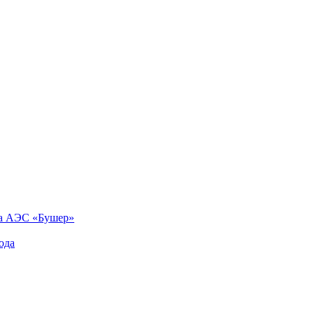
на АЭС «Бушер»
ода