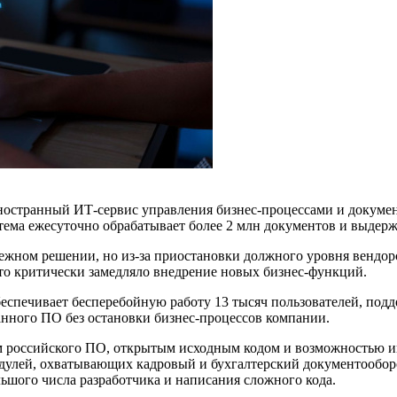
иностранный ИТ-сервис управления бизнес-процессами и докум
ма ежесуточно обрабатывает более 2 млн документов и выдержи
бежном решении, но из-за приостановки должного уровня вендо
 это критически замедляло внедрение новых бизнес-функций.
еспечивает бесперебойную работу 13 тысяч пользователей, под
ранного ПО без остановки бизнес-процессов компании.
м российского ПО, открытым исходным кодом и возможностью и
дулей, охватывающих кадровый и бухгалтерский документооборот
ьшого числа разработчика и написания сложного кода.