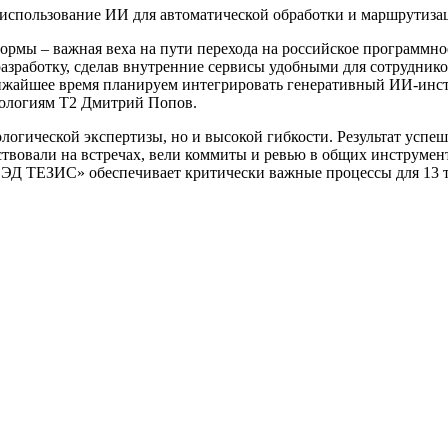
 использование ИИ для автоматической обработки и маршрутиза
мы – важная веха на пути перехода на российское программное
азработку, сделав внутренние сервисы удобными для сотрудников
ижайшее время планируем интегрировать генеративный ИИ-инстр
нологиям Т2 Дмитрий Попов.
ологической экспертизы, но и высокой гибкости. Результат усп
ствовали на встречах, вели коммиты и ревью в общих инструмен
«СЭД ТЕЗИС» обеспечивает критически важные процессы для 13 т