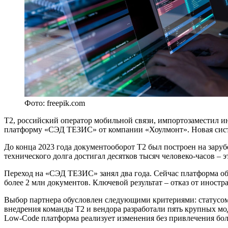
Фото: freepik.com
Т2, российский оператор мобильной связи, импортозаместил 
платформу «СЭД ТЕЗИС» от компании «Хоулмонт». Новая систе
До конца 2023 года документооборот Т2 был построен на зару
технического долга достигал десятков тысяч человеко-часов –
Переход на «СЭД ТЕЗИС» занял два года. Сейчас платформа об
более 2 млн документов. Ключевой результат – отказ от иност
Выбор партнера обусловлен следующими критериями: статусо
внедрения команды Т2 и вендора разработали пять крупных мо
Low-Code платформа реализует изменения без привлечения бол