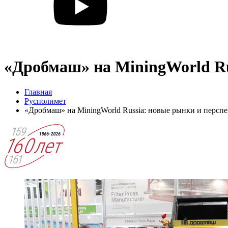
«Дробмаш» на MiningWorld R
Главная
Русполимет
«Дробмаш» на MiningWorld Russia: новые рынки и перс