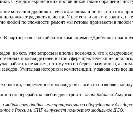
ники. С уходом европейских поставщиков такие обращения пост
ание конусной дробилки - её изготавливали не мы, но этого про
и продолжает радовать клиента. У нас есть и опыт, и знания, и
о любой по сложности ремонт мы готовы произвести в любой т
и. В партнерстве с китайскими компаниями «Дробмаш» планиру
док, но есть уже запросы и вполне возможно, что к следующему
чественных производителей в этой сфере практически не осталос
е работать не может, потому что он берет сразу много, а снима
заводов. Учитывая историю и компетенции, у завода есть все ш
нологии, современное производство - все это позволяет заводу
инию по переработке щебня для строительства Байкало-Амурско
 и мобильного дробильно-сортировочного оборудования для дор
енное в России и СНГ выпускает полностью мобильное ДСО.