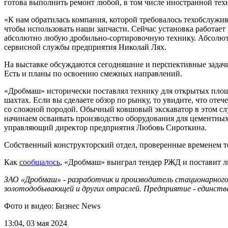
готова выполнить ремонт любой, в том числе иностранной тех
«К нам обратилась компания, которой требовалось техобслужив
чтобы использовать наши запчасти. Сейчас установка работает 
абсолютно любую дробильно-сортировочную технику. Абсолютн
сервисной службы предприятия Николай Лях.
На выставке обсуждаются сегодняшние и перспективные задач
Есть и планы по освоению смежных направлений.
«Дробмаш» исторически поставлял технику для открытых площа
шахтах. Если вы сделаете обзор по рынку, то увидите, что оте
со сложной породой. Обычный ковшовый экскаватор в этом случа
начинаем осваивать производство оборудования для цементных 
управляющий директор предприятия Любовь Сироткина.
Собственный конструкторский отдел, проверенные временем тех
Как
сообщалось
, «Дробмаш» выиграл тендер РЖД и поставит л
ЗАО «Дробмаш» - разработчик и производитель стационарного
золотодобывающей и других отраслей. Предприятие - единств
Фото и видео: Бизнес News
13:04, 03 мая 2024