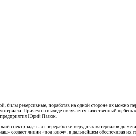
ой, билы реверсивные, поработав на одной стороне их можно пер
материала. Причем на выходе получается качественный щебень к
а предприятия Юрий Пазюк.
й спектр задач - от переработки нерудных материалов до метал
аш» создает линии «под ключ», в дальнейшем обеспечивая их т