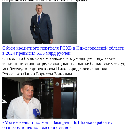
Объем кредитного портфеля РСХБ в Нижегородской области
в 2024 превысил 55,5 млрд рублей
О том, что было самым знаковым в уходящем году, какие
тенденции стали определяющими на рынке банковских услуг,
мы беседуем с директором Нижегородского филиала
Россельхозбанка Борисом Зоновым.
«Мы не меняли подход». Зампред НБД-Банка о работе с
бизнесом в период высоких ставок