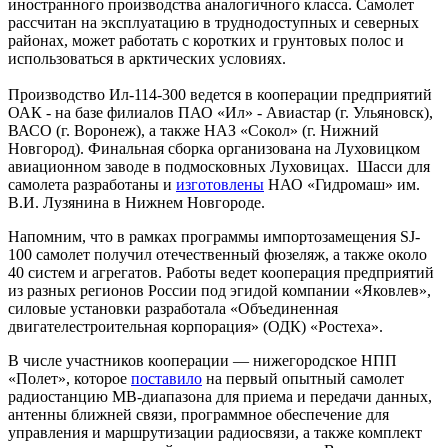
иностранного производства аналогичного класса. Самолет
рассчитан на эксплуатацию в труднодоступных и северных
районах, может работать с коротких и грунтовых полос и
использоваться в арктических условиях.
Производство Ил-114-300 ведется в кооперации предприятий
ОАК - на базе филиалов ПАО «Ил» - Авиастар (г. Ульяновск),
ВАСО (г. Воронеж), а также НАЗ «Сокол» (г. Нижний
Новгород). Финальная сборка организована на Луховицком
авиационном заводе в подмосковных Луховицах. Шасси для
самолета разработаны и
изготовлены
НАО «Гидромаш» им.
В.И. Лузянина в Нижнем Новгороде.
Напомним, что в рамках программы импортозамещения SJ-
100 самолет получил отечественный фюзеляж, а также около
40 систем и агрегатов. Работы ведет кооперация предприятий
из разных регионов России под эгидой компании «Яковлев»,
силовые установки разработала «Объединенная
двигателестроительная корпорация» (ОДК) «Ростеха».
В числе участников кооперации — нижегородское НПП
«Полет», которое
поставило
на первый опытный самолет
радиостанцию МВ-диапазона для приема и передачи данных,
антенны ближней связи, программное обеспечение для
управления и маршрутизации радиосвязи, а также комплект