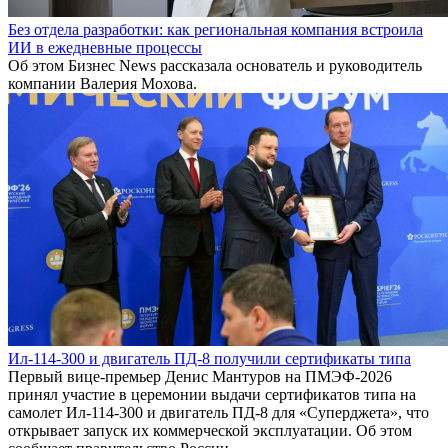
Без отдела разработки: как региональная компания встроила
ИИ в ежедневные процессы
Об этом Бизнес News рассказала основатель и руководитель
компании Валерия Мохова.
Ил-114-300 и двигатель ПД-8 получили сертификаты типа
Первый вице-премьер Денис Мантуров на ПМЭФ-2026
принял участие в церемонии выдачи сертификатов типа на
самолет Ил-114-300 и двигатель ПД-8 для «Суперджета», что
открывает запуск их коммерческой эксплуатации. Об этом