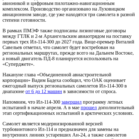
авионикой и цифровым пилотажно-навигационным
комплексом. Производство организовано на Луховицком
авиационном заводе, где уже находятся три самолета в разной
степени готовности.
В рамках ПМЭФ также подписаны лизинговые договоры
между ГТЛК и 2-м Архангельским авиаотрядом на поставку
первых трех Ил-114-300 до 2027 года. Вице-премьер Виталий
Савельев отметил, что самолет будет востребован на
региональных маршрутах, прежде всего на Дальнем Востоке,
а новый двигатель ПД-8 планируется использовать на
«Суперджете».
Накануне глава «Объединенной авиастроительной
корпорации» Вадим Бадеха сообщил, что ОАК оценивает
ежегодный выпуск региональных самолетов Ил-114-300 в
диапазоне
от 6 до 12 машин
в зависимости от спроса.
Напомним, что Ил‑114‑300
завершил
программу летных
испытаний в начале апреля. А в мае
прошел
дополнительный
этап сертификационных испытаний в арктических условиях.
Самолет является модернизированной версией
турбовинтового Ил‑114 и предназначен для замены на
внутренних линиях устаревших Ан‑24, а также самолетов