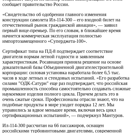
сообщает правительство России.
«Свидетельство об одобрении главного изменения
конструкции самолета Ил-114-300 – его входной билет на
отечественный рынок гражданской авиации», — заявил
первый вице-премьер. По его словам, в ближайшее время
начнется коммерческая эксплуатация полностью
импортозамещенного «Суперджета-100».
Сертификат типа на ПД-8 подтверждает соответствие
двигателя нормам летной годности и заявленным
характеристикам. Росавиация приняла решение на основе
доказательной базы Объединенной двигателестроительной
корпорации: силовая установка наработала более 6,5 тыс.
часов в ходе летных и стендовых испытаний. «Его разработка
силами "ОДК-Сатурн" еще раз подтверждает, что российская
промышленность способна самостоятельно создавать сложные
наукоемкие изделия полного цикла. Причем делать это в
очень сжатые сроки. Профессионалы отрасли знают, что на
подобные продукты в мире уходит порядка 12 лет. Мы
управились за вдвое меньшее время, включая весь цикл
сертификационных испытаний», — подчеркнул Мантуров.
Ил-114-300 рассчитан на 66 пассажиров, оснащен
российскими турбовинтовыми двигателями, современной