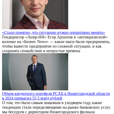
«Стало понятно, что ситуацию нужно оперативно менять»
Гендиректор «Лазер-НН» Егор Архипов в «антикризисной»
колонке на «Бизнес News» — какие шаги были предприняты,
чтобы вывести предприятие из сложной ситуации, и как
сохранять спокойствие в непростые времена
Объем кредитного портфеля РСХБ в Нижегородской области
в 2024 превысил 55,5 млрд рублей
О том, что было самым знаковым в уходящем году, какие
тенденции стали определяющими на рынке банковских услуг,
мы беседуем с директором Нижегородского филиала