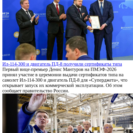
Ил-114-300 и двигатель ПД-8 получили сертификаты типа
Первый вице-премьер Денис Мантуров на ПМЭФ-2026
принял участие в церемонии выдачи сертификатов типа на
самолет Ил-114-300 и двигатель ПД-8 для «Суперджета», что
открывает запуск их коммерческой эксплуатации. Об этом
сообщает правительство России.