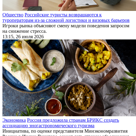
Общество
Российские туристы возвращаются к
туроператорам из‑за сложной логистики и визовых барьеров
Игроки рынка объясняют смену модели поведения запросом
на снижение стресса.
13:15, 26 июля 2026
Экономика
Россия предложила странам БРИКС создать
ассоциацию эногастрономического туризма
Инициатива, по оценке представителя Минэкономразвития