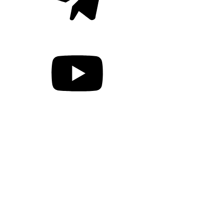
Энергетика
Недвижимость
HR
Экономика
Бизнес
Спорт
Общество
Наука
Авто
Происшествия
Спецпроекты
Бизнес на связи
Сделано в Нижегородской области
Лидеры агробизнеса
Бор. Лидеры бизнеса
Другое
Рынки
Школа инвестора
Бизнес-секреты
Библиотека бизнеса
Время зарабатывать TV