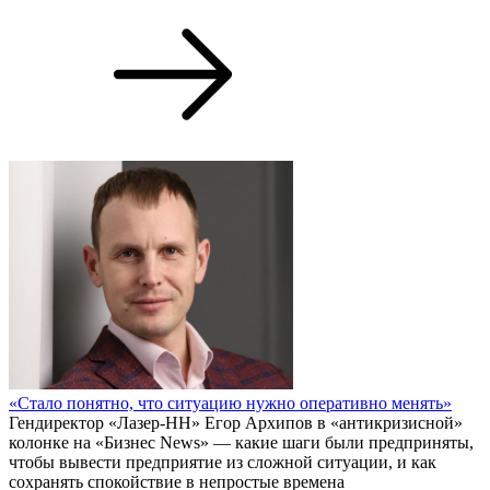
Ил-114-300 и двигатель ПД-8 получили сертификаты типа
Первый вице-премьер Денис Мантуров на ПМЭФ-2026
принял участие в церемонии выдачи сертификатов типа на
самолет Ил-114-300 и двигатель ПД-8 для «Суперджета», что
открывает запуск их коммерческой эксплуатации. Об этом
сообщает правительство России.