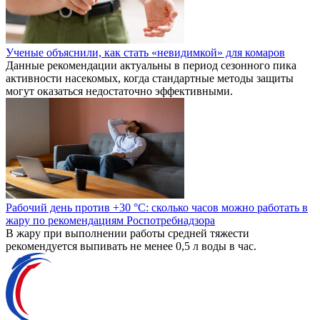
«Стало понятно, что ситуацию нужно оперативно менять»
Гендиректор «Лазер-НН» Егор Архипов в «антикризисной»
колонке на «Бизнес News» — какие шаги были предприняты,
чтобы вывести предприятие из сложной ситуации, и как
сохранять спокойствие в непростые времена
«Мы не меняли подход». Зампред НБД-Банка о работе с
бизнесом в период высоких ставок
Евгений Максаков ответил на вопросы нижегородских
предпринимателей