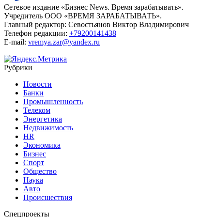
Главное направление - работа с бизнесом. НБД-Банк подвел
итоги года
В 2023 году банк нарастил кредитный портфель на треть
Здоровье
Подробнее