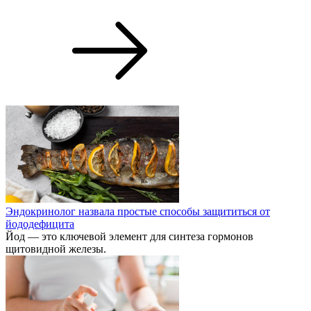
СТТ вывела в сегмент магистральных перевозок тягач на СПГ
Нижегородская компания «Современные транспортные
технологии» (СТТ) представила магистральный тягач
«Валдай 45 LNG», сделав ставку на один из главных запросов
рынка грузоперевозок — снижение стоимости эксплуатации.
Бизнес интервью
Подробнее