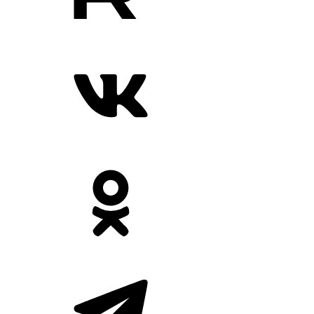
Рабочий день против +30 °C: сколько часов можно работать в
жару по рекомендациям Роспотребнадзора
В жару при выполнении работы средней тяжести
рекомендуется выпивать не менее 0,5 л воды в час.
Сетевое издание «Бизнес News. Время зарабатывать».
Учредитель ООО «ВРЕМЯ ЗАРАБАТЫВАТЬ».
Главный редактор:
Севостьянов Виктор Владимирович
Телефон редакции:
+79200141438
E-mail:
vremya.zar@yandex.ru
Рубрики
Новости
Банки
Промышленность
Телеком