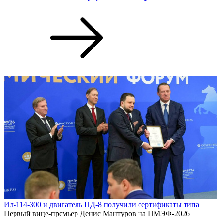
Виктор Клочай награжден орденом «За заслуги перед
Отечеством» IV степени
От имени президента награду промышленнику вручил
губернатор Глеб Никитин