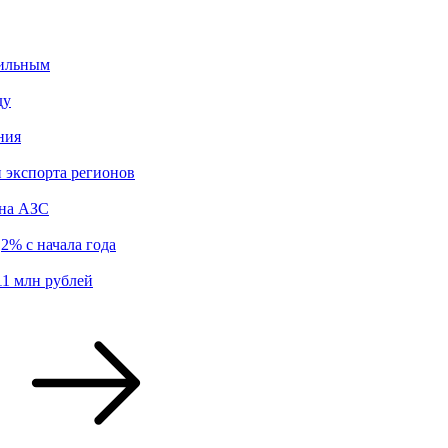
бильным
ду
ния
 экспорта регионов
 на АЗС
2% с начала года
11 млн рублей