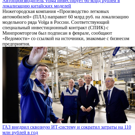
Автопроизводитель Volga инвестирует 60 млрд рублей в
локализацию китайских моделей
Нижегородская компания «Производство легковых
автомобилей» (ПЛА) направит 60 млрд руб. на локализацию
модельного ряда Volga в России. Соответствующий
специальный инвестиционный контракт (СПИК) с
Минпромторгом был подписан в феврале, сообщают
«Ведомости» со ссылкой на источники, знакомые с бизнесом
предприятия.
ГАЗ внедрил сквозную ИТ-систему и сократил затраты на 110
млн рублей в год