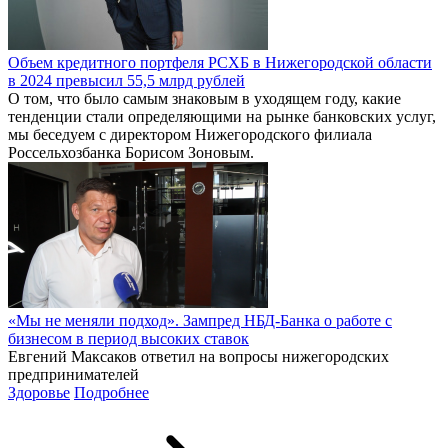
Объем кредитного портфеля РСХБ в Нижегородской области
в 2024 превысил 55,5 млрд рублей
О том, что было самым знаковым в уходящем году, какие
тенденции стали определяющими на рынке банковских услуг,
мы беседуем с директором Нижегородского филиала
Россельхозбанка Борисом Зоновым.
«Мы не меняли подход». Зампред НБД-Банка о работе с
бизнесом в период высоких ставок
Евгений Максаков ответил на вопросы нижегородских
предпринимателей
Здоровье
Подробнее