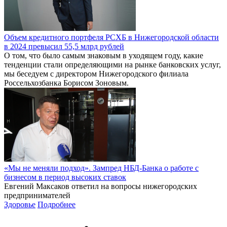
Объем кредитного портфеля РСХБ в Нижегородской области
в 2024 превысил 55,5 млрд рублей
О том, что было самым знаковым в уходящем году, какие
тенденции стали определяющими на рынке банковских услуг,
мы беседуем с директором Нижегородского филиала
Россельхозбанка Борисом Зоновым.
«Мы не меняли подход». Зампред НБД-Банка о работе с
бизнесом в период высоких ставок
Евгений Максаков ответил на вопросы нижегородских
предпринимателей
Здоровье
Подробнее