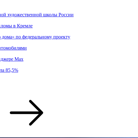
ной художественной школы России
пломы в Кремле
о дома» по федеральному проекту
втомобилями
енджере Max
ла 85,5%