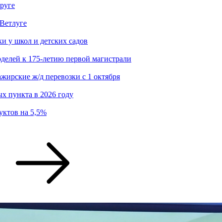
руге
 Ветлуге
 у школ и детских садов
делей к 175-летию первой магистрали
жирские ж/д перевозки с 1 октября
х пункта в 2026 году
уктов на 5,5%