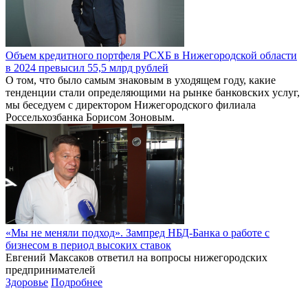
Объем кредитного портфеля РСХБ в Нижегородской области
в 2024 превысил 55,5 млрд рублей
О том, что было самым знаковым в уходящем году, какие
тенденции стали определяющими на рынке банковских услуг,
мы беседуем с директором Нижегородского филиала
Россельхозбанка Борисом Зоновым.
«Мы не меняли подход». Зампред НБД-Банка о работе с
бизнесом в период высоких ставок
Евгений Максаков ответил на вопросы нижегородских
предпринимателей
Здоровье
Подробнее